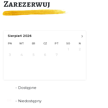
Zarezerwuj
›
Sierpień
2026
PN
WT
ŚR
CZ
PT
SO
N
1
2
3
4
5
6
7
8
9
10
11
12
13
14
15
16
17
18
19
20
21
22
23
24
25
26
27
28
29
30
31
08
-
Dostępne
08
-
Niedostępny