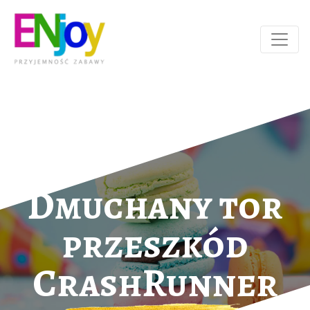
Dmuchany tor
przeszkód
CrashRunner