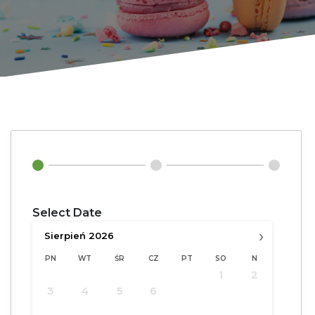
Select Date
›
Sierpień
2026
PN
WT
ŚR
CZ
PT
SO
N
1
2
3
4
5
6
7
8
9
10
11
12
13
14
15
16